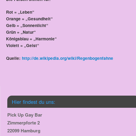
Rot = „Leben“
Orange = „Gesundheit“
Gelb = „Sonnenlicht“
Grün = „Natur“
Königsblau = „Harmonie“
Violett = „Geist“
Quelle:
http://de.wikipedia.org/wiki/Regenbogenfahne
Hier findest du uns:
Pick Up Gay Bar
Zimmerpforte 2
22099 Hamburg