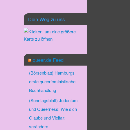
Dein Weg zu uns
queer.de Feed
(Börsenblatt) Hamburgs
erste queerfeministische
Buchhandlung
(Sonntagsblatt) Judentum
und Queerness: Wie sich
Glaube und Vielfalt
verändern