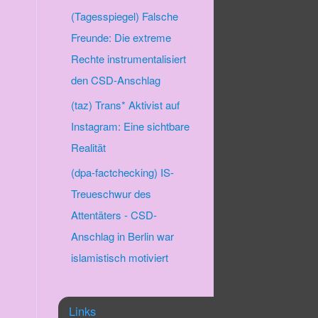
(Tagesspiegel) Falsche
Freunde: Die extreme
Rechte instrumentalisiert
den CSD-Anschlag
(taz) Trans* Aktivist auf
Instagram: Eine sichtbare
Realität
(dpa-factchecking) IS-
Treueschwur des
Attentäters - CSD-
Anschlag in Berlin war
islamistisch motiviert
Links