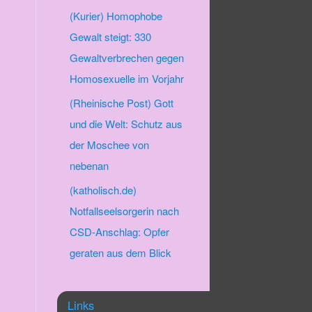
(Kurier) Homophobe
Gewalt steigt: 330
Gewaltverbrechen gegen
Homosexuelle im Vorjahr
(Rheinische Post) Gott
und die Welt: Schutz aus
der Moschee von
nebenan
(katholisch.de)
Notfallseelsorgerin nach
CSD-Anschlag: Opfer
geraten aus dem Blick
Links