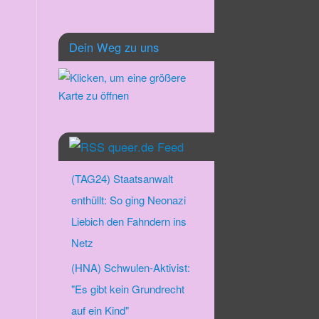
Dein Weg zu uns
queer.de Feed
(TAG24) Staatsanwalt
enthüllt: So ging Neonazi
Liebich den Fahndern ins
Netz
(HNA) Schwulen-Aktivist:
"Es gibt kein Grundrecht
auf ein Kind"