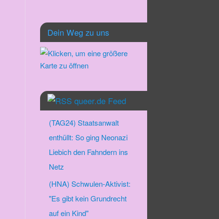
Dein Weg zu uns
queer.de Feed
(TAG24) Staatsanwalt
enthüllt: So ging Neonazi
Liebich den Fahndern ins
Netz
(HNA) Schwulen-Aktivist:
"Es gibt kein Grundrecht
auf ein Kind"