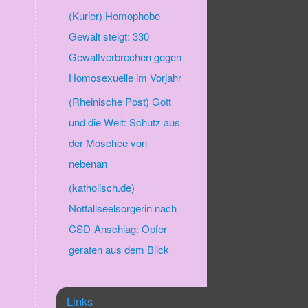
(Kurier) Homophobe
Gewalt steigt: 330
Gewaltverbrechen gegen
Homosexuelle im Vorjahr
(Rheinische Post) Gott
und die Welt: Schutz aus
der Moschee von
nebenan
(katholisch.de)
Notfallseelsorgerin nach
CSD-Anschlag: Opfer
geraten aus dem Blick
Links