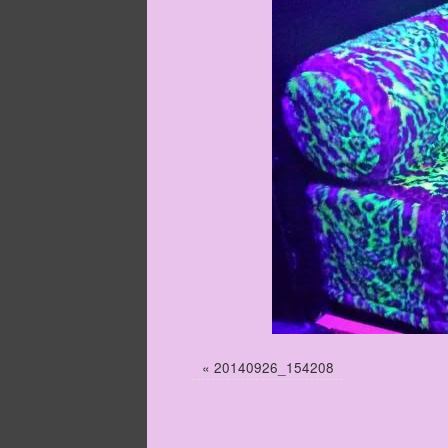
«
20140926_154208