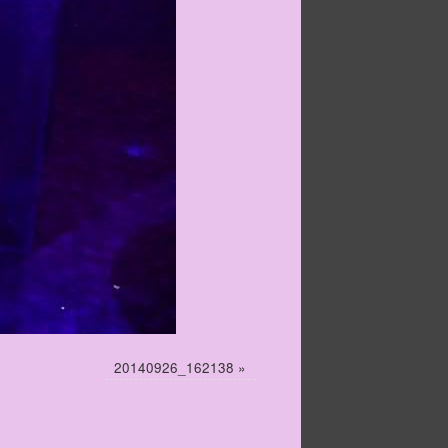
20140926_162138
»